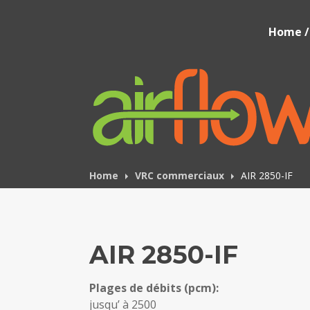
Skip
to
Airflow IAQ
Home / 
content
Home
VRC commerciaux
AIR 2850-IF
AIR 2850-IF
Plages de débits (pcm):
jusqu’ à 2500