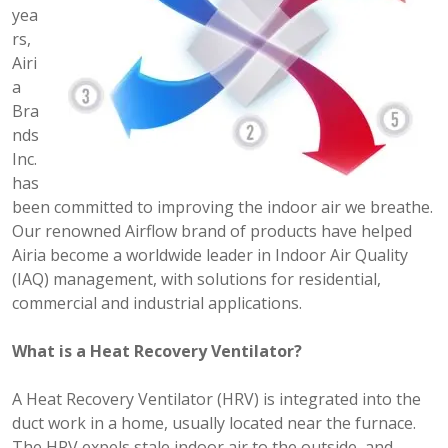
yea
rs,
Airi
a
Bra
nds
Inc.
has
been committed to improving the indoor air we breathe.
Our renowned Airflow brand of products have helped
Airia become a worldwide leader in Indoor Air Quality
(IAQ) management, with solutions for residential,
commercial and industrial applications.
What is a Heat Recovery Ventilator?
A Heat Recovery Ventilator (HRV) is integrated into the
duct work in a home, usually located near the furnace.
The HRV expels stale indoor air to the outside, and