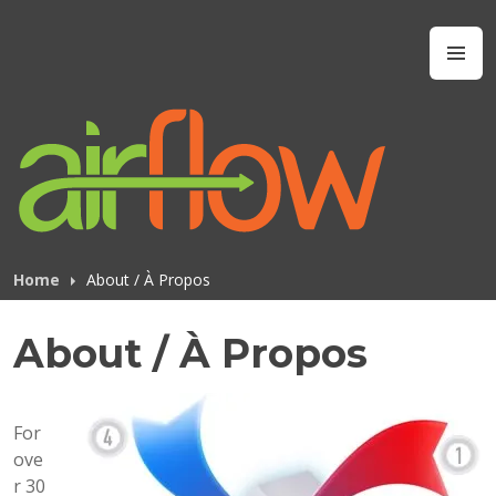
Skip
to
Airflow IAQ
M
content
Home
About / À Propos
About / À Propos
For
ove
r 30