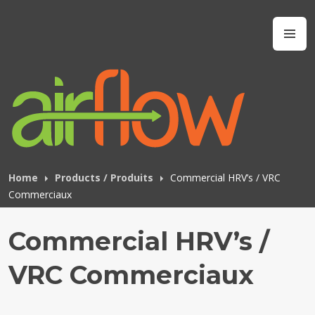
Skip
to
Airflow IAQ
M
content
Home
Products / Produits
Commercial HRV’s / VRC
Commerciaux
Commercial HRV’s /
VRC Commerciaux