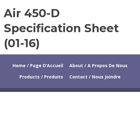
R
Air 450-D
M
Y
A
1
Specification Sheet
Y
7
1
,
(01-16)
9
2
,
0
2
1
0
7
Home / Page D’Accueil
About / A Propos De Nous
1
Products / Produits
Contact / Nous Joindre
5