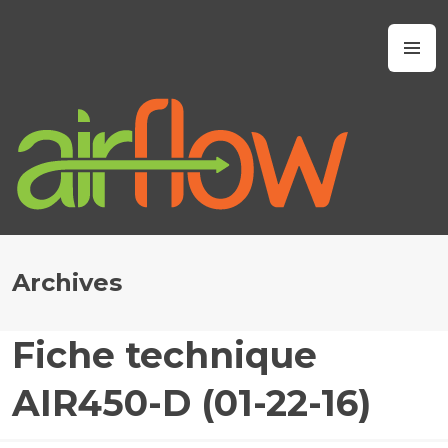
Skip
to
Airflow IAQ
M
content
Archives
Fiche technique
J
A
AIR450-D (01-22-16)
N
U
A