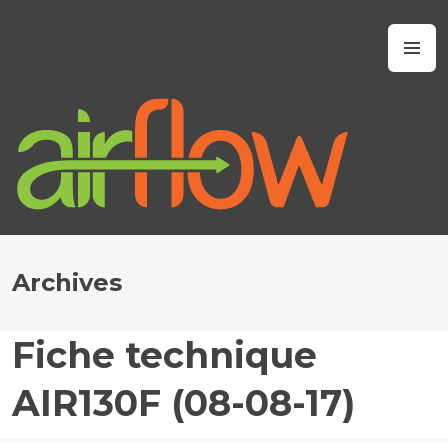
Skip
to
Airflow IAQ
M
content
Archives
Fiche technique
J
A
AIR130F (08-08-17)
N
U
A