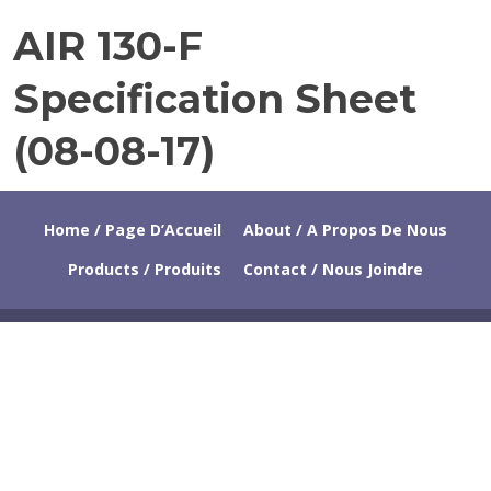
R
AIR 130-F
M
Y
A
1
Specification Sheet
Y
7
1
,
(08-08-17)
9
2
,
0
2
1
0
7
Home / Page D’Accueil
About / A Propos De Nous
1
Products / Produits
Contact / Nous Joindre
5