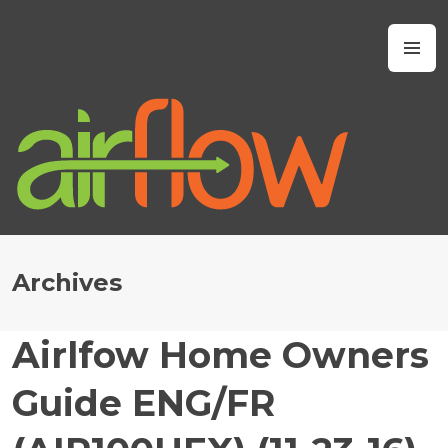
Skip
to
Airflow IAQ
M
content
Archives
Airlfow Home Owners
J
U
Guide ENG/FR
L
Y
6