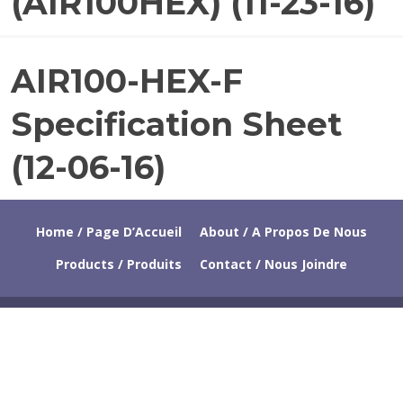
(AIR100HEX) (11-23-16)
,
2
0
AIR100-HEX-F
J
1
U
8
Specification Sheet
L
Y
(12-06-16)
5
,
2
0
Home / Page D’Accueil
About / A Propos De Nous
1
Products / Produits
Contact / Nous Joindre
8