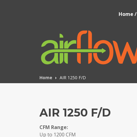
Skip
to
Airflow IAQ
Home / 
content
Home
AIR 1250 F/D
AIR 1250 F/D
CFM Range:
Up to 1200 CFM